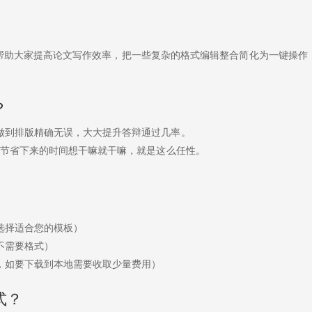
帮助大家提高论文写作效率，把一些复杂的格式编辑整合简化为一键操作
？
，做到排版精确无误，大大提升答辩通过几率。
间，节省下来的时间想干嘛就干嘛，就是这么任性。
等选择适合您的模板）
不需要格式）
中，如要下载到本地需要收取少量费用）
式？