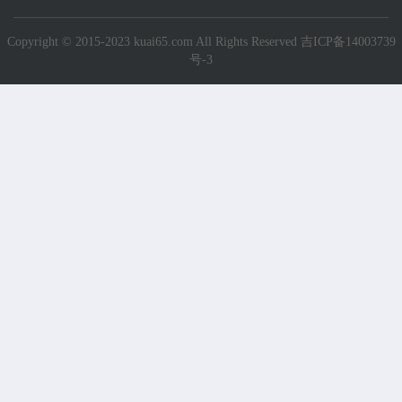
Copyright © 2015-2023 kuai65.com All Rights Reserved
吉ICP备14003739
号-3